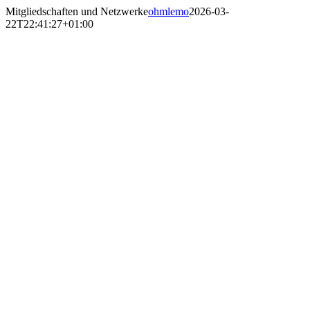
Skip
Mitgliedschaften und Netzwerke
ohmlemo
2026-03-
to
22T22:41:27+01:00
content